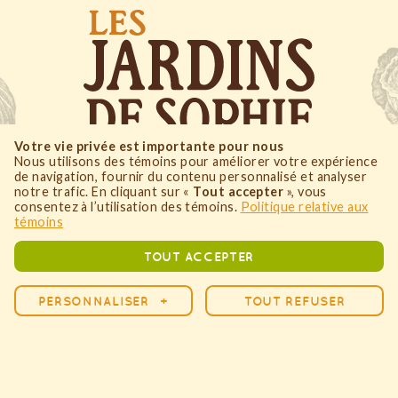
Votre vie privée est importante pour nous
Nous utilisons des témoins pour améliorer votre expérience
de navigation, fournir du contenu personnalisé et analyser
515, Anse-à-Pelletier
notre trafic. En cliquant sur «
Tout accepter
», vous
consentez à l’utilisation des témoins.
Politique relative aux
St-Fulgence
,
Québec
témoins
G0V 1S0
TOUT ACCEPTER
418.674.1141
PERSONNALISER
+
TOUT REFUSER
Personnalisez vos préférences pour les témoins
Nous utilisons des témoins pour vous aider à naviguer
efficacement et à exécuter certaines fonctions. Vous trouverez des
informations détaillées sur tous les témoins sous chaque catégorie